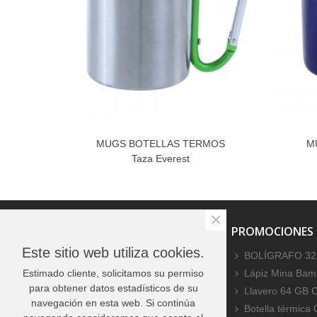
MUGS BOTELLAS TERMOS
M
Taza Everest
×
PROMOCIONES ESPECIALES
PROMOCIONES
Este sitio web utiliza cookies.
No hay productos
BOLÍGRAFO 32
Estimado cliente, solicitamos su permiso
Lápiz Mina Bamb
para obtener datos estadísticos de su
Llavero 64 GB 
navegación en esta web. Si continúa
Botella térmica