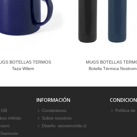
UGS BOTELLAS TERMOS
MUGS BOTELLAS TERM
Taza Wilem
Botella Térmica Nostrom
INFORMACIÓN
CONDICION
 GB
Contáctanos
Política de
oo Infinito
Sobre nosotros
Cuero
Diseño: seosemchile.cl
 Chamonix