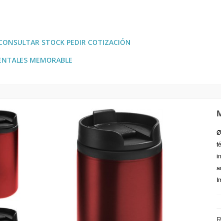
CONSULTAR STOCK PEDIR COTIZACIÓN
ENTALES MEMORABLE
Ø
t
i
a
I
R