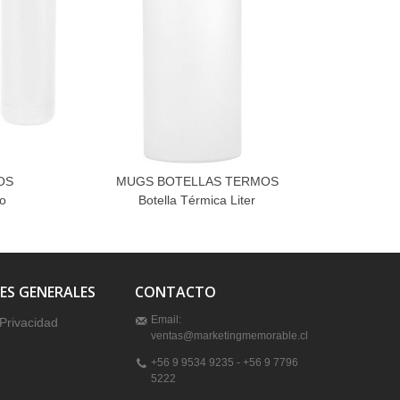
OS
MUGS BOTELLAS TERMOS
MU
o
Botella Térmica Liter
ES GENERALES
CONTACTO
Email:
 Privacidad
ventas@marketingmemorable.cl
+56 9 9534 9235 - +56 9 7796
5222