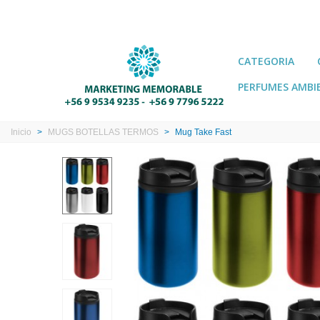
CATEGORIA
PERFUMES AMBI
Inicio
>
MUGS BOTELLAS TERMOS
>
Mug Take Fast