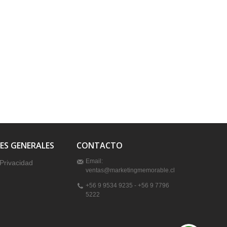
ES GENERALES
CONTACTO
Email:
 Privacidad
ventas@marketingmemorable.cl
+56 9 9534 9235 - +56 9 7796
5222