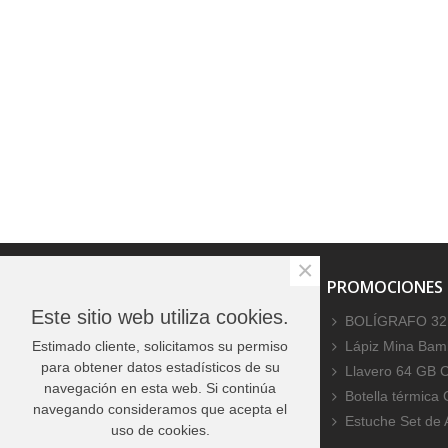
×
PROMOCIONES ESPECIALES
PROMOCIONES
Este sitio web utiliza cookies.
No hay productos
BOLÍGRAFO 32
Estimado cliente, solicitamos su permiso
Lápiz Mina Bamb
para obtener datos estadísticos de su
Llavero 64 GB 
navegación en esta web. Si continúa
Botella térmica
navegando consideramos que acepta el
Estuche Set de
uso de cookies.