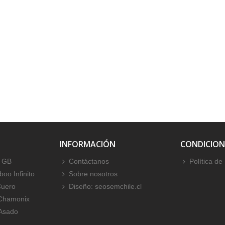
INFORMACIÓN
CONDICION
 GB
Contáctanos
Política de
oo Infinito
Sobre nosotros
Cuero
Diseño: seosemchile.cl
 Chamonix
 Asado