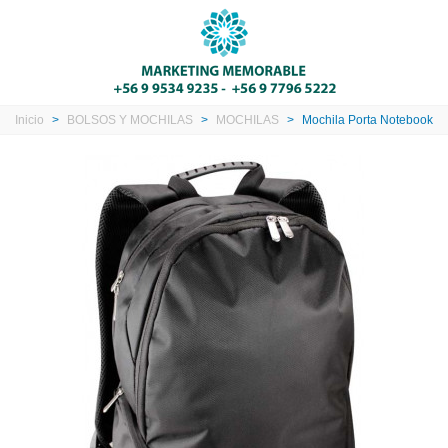
Inicio
>
BOLSOS Y MOCHILAS
>
MOCHILAS
>
Mochila Porta Notebook