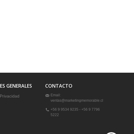
ES GENERALES
CONTACTO
Email:
 Privacidad
ventas@marketingmemorable.cl
+56 9 9534 9235 - +56 9 7796
5222