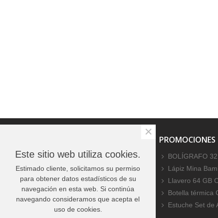
×
PROMOCIONES ESPECIALES
PROMOCIONES
Este sitio web utiliza cookies.
No hay productos
BOLÍGRAFO 32
Estimado cliente, solicitamos su permiso
Lápiz Mina Bamb
para obtener datos estadísticos de su
Llavero 64 GB 
navegación en esta web. Si continúa
Botella térmica
navegando consideramos que acepta el
Estuche Set de
uso de cookies.