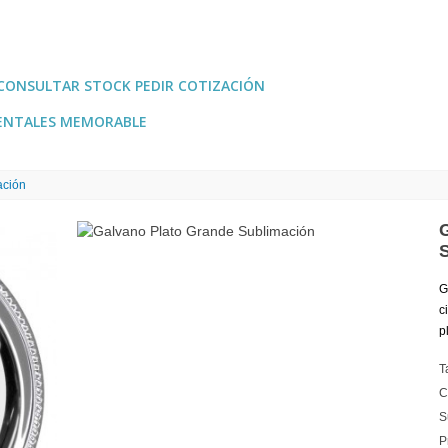
CONSULTAR STOCK PEDIR COTIZACIÓN
ENTALES MEMORABLE
ación
G
c
p
T
C
S
P