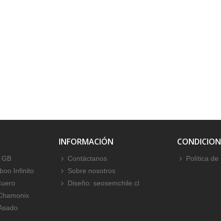
INFORMACIÓN
CONDICION
 GB
Contáctanos
Política de
oo Infinito
Sobre nosotros
Cuero
Diseño: seosemchile.cl
 Chamonix
 Asado