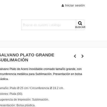
Iniciar sesión
BUSCAR
GALVANO PLATO GRANDE
SUBLIMACIÓN
alvano Plato de Acero inoxidable cromado tamaño grande, con
ircunferencia metálica para Sublimación. Presentación en bolsa
lástica.
amaño: Plato Ø 25 cm / Circunferencia Ø 19.2 cm.
olores: Plata (00).
ugerencia de Impresión: Sublimación.
resentación: Bolsa plástica.