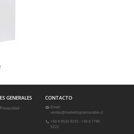
2
ES GENERALES
CONTACTO
Email:
 Privacidad
ventas@marketingmemorable.cl
+56 9 9534 9235 - +56 9 7796
5222