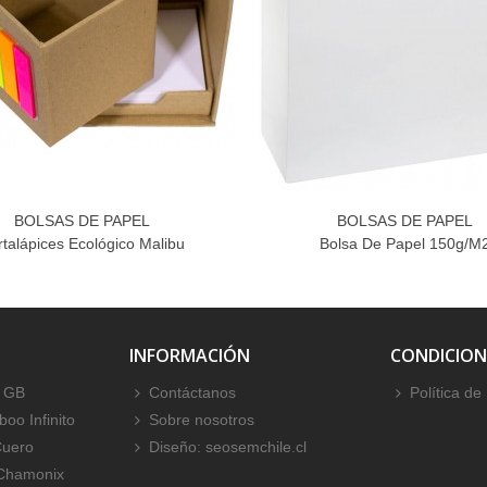
BOLSAS DE PAPEL
BOLSAS DE PAPEL
rtalápices Ecológico Malibu
Bolsa De Papel 150g/m
INFORMACIÓN
CONDICION
 GB
Contáctanos
Política de
oo Infinito
Sobre nosotros
Cuero
Diseño: seosemchile.cl
 Chamonix