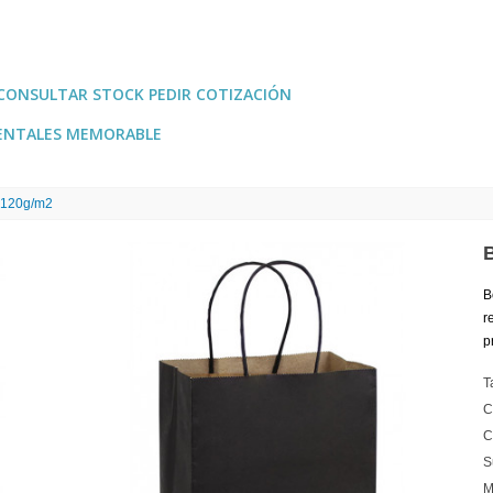
CONSULTAR STOCK PEDIR COTIZACIÓN
ENTALES MEMORABLE
 120g/m2
B
r
p
T
C
C
S
M