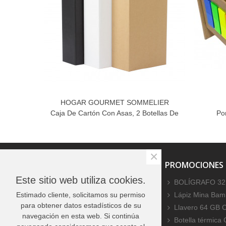
HOGAR GOURMET SOMMELIER
Caja De Cartón Con Asas, 2 Botellas De
Po
Vino
×
PROMOCIONES ESPECIALES
PROMOCIONES
Este sitio web utiliza cookies.
No hay productos
BOLÍGRAFO 32
Estimado cliente, solicitamos su permiso
Lápiz Mina Bamb
para obtener datos estadísticos de su
Llavero 64 GB 
navegación en esta web. Si continúa
Botella térmica