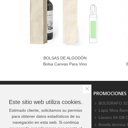
BOLSAS DE ALGODÓN
Bolsa Canvas Para Vino
×
PROMOCIONES ESPECIALES
PROMOCIONES
Este sitio web utiliza cookies.
No hay productos
BOLÍGRAFO 32
Estimado cliente, solicitamos su permiso
Lápiz Mina Bamb
para obtener datos estadísticos de su
Llavero 64 GB 
navegación en esta web. Si continúa
Botella térmica