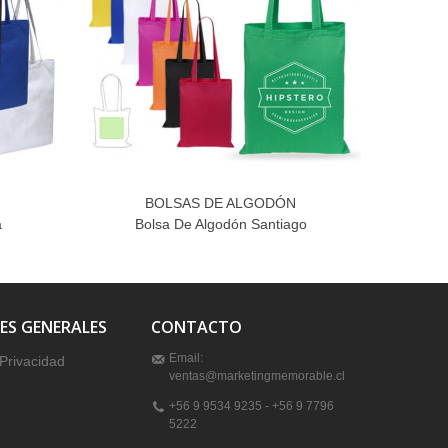
BOLSAS DE ALGODÓN
a
Bolsa De Algodón Santiago
Bo
ES GENERALES
CONTACTO
Email:
 Privacidad
ventas@marketingmemorable.cl
+56 9 9534 9235 - +56 9 7796
5222