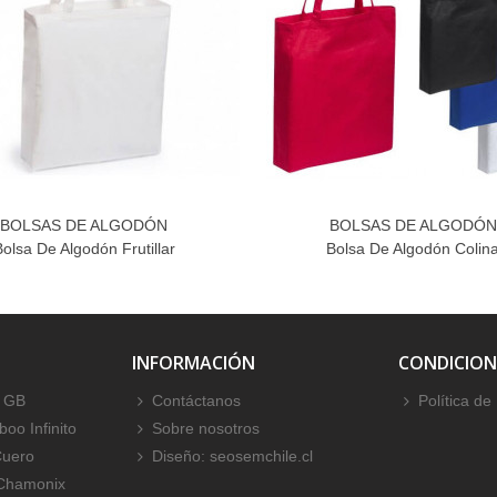
BOLSAS DE ALGODÓN
BOLSAS DE ALGODÓN
Bolsa De Algodón Frutillar
Bolsa De Algodón Colin
INFORMACIÓN
CONDICION
 GB
Contáctanos
Política de
oo Infinito
Sobre nosotros
Cuero
Diseño: seosemchile.cl
 Chamonix