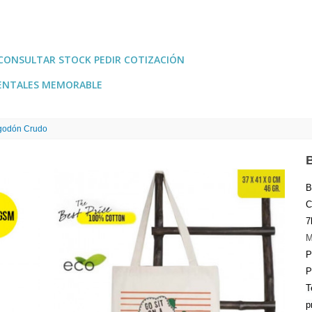
CONSULTAR STOCK PEDIR COTIZACIÓN
ENTALES MEMORABLE
lgodón Crudo
B
C
7
M
P
P
T
p