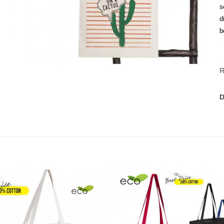
s
d
b
R
D