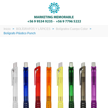
Inicio
>
BOLÍGRAFOS Y LÁPICES
>
Bolígrafos Cuerpo Color
>
Bolígrafo Plástico Punch