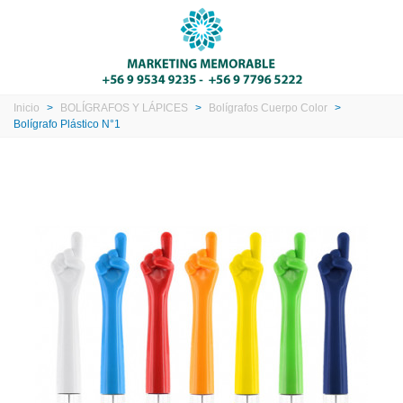
Inicio
>
BOLÍGRAFOS Y LÁPICES
>
Bolígrafos Cuerpo Color
>
Bolígrafo Plástico N°1