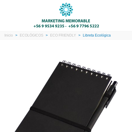
Inicio
>
ECOLÓGICOS
>
ECO FRIENDLY
>
Libreta Ecológica