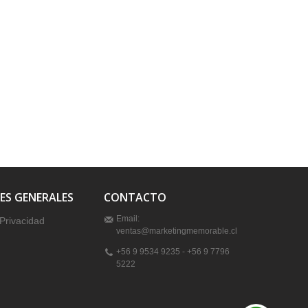
ES GENERALES
CONTACTO
Email:
 Privacidad
ventas@marketingmemorable.cl
+56 9 9534 9235 - +56 9 7796
5222