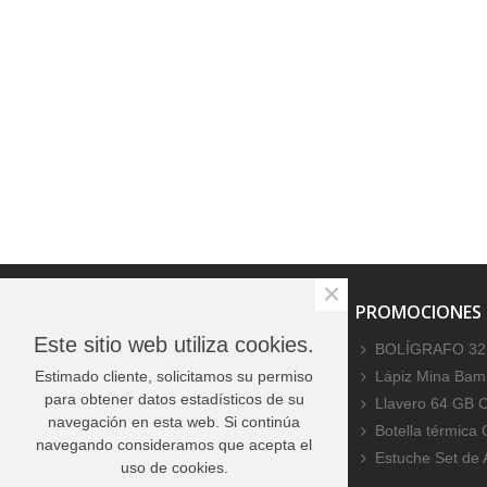
×
PROMOCIONES ESPECIALES
PROMOCIONES
Este sitio web utiliza cookies.
No hay productos
BOLÍGRAFO 32
Estimado cliente, solicitamos su permiso
Lápiz Mina Bamb
para obtener datos estadísticos de su
Llavero 64 GB 
navegación en esta web. Si continúa
Botella térmica
navegando consideramos que acepta el
Estuche Set de
uso de cookies.