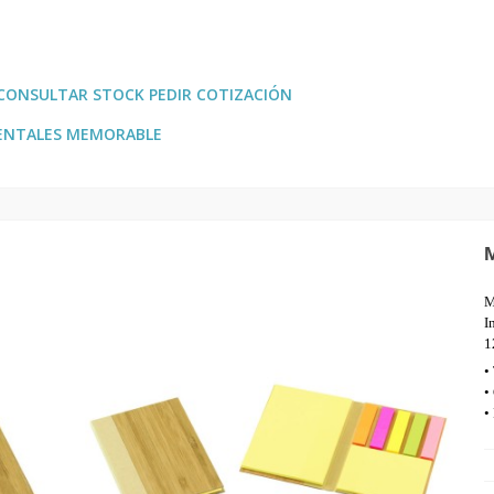
CONSULTAR STOCK PEDIR COTIZACIÓN
ENTALES MEMORABLE
M
I
1
•
•
•