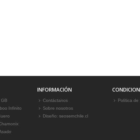
INFORMACIÓN
CONDICION
 GB
Contáctanos
Política de
oo Infinito
Sobre nosotros
Cuero
Diseño: seosemchile.cl
 Chamonix
 Asado