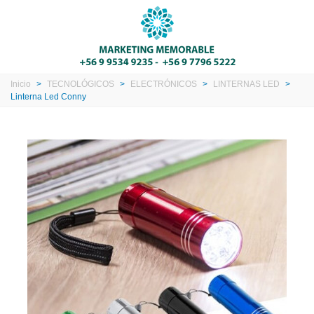
Inicio
>
TECNOLÓGICOS
>
ELECTRÓNICOS
>
LINTERNAS LED
>
Linterna Led Conny